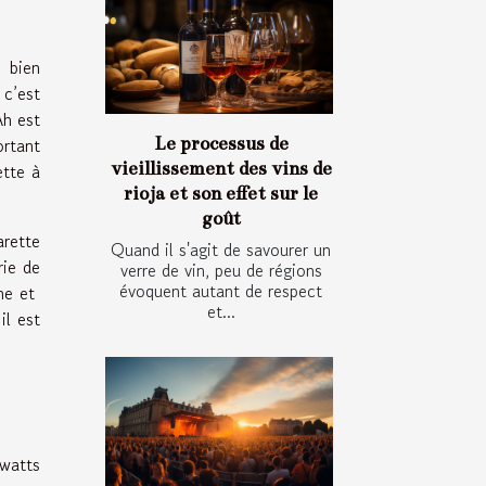
 bien
c’est
Ah est
ortant
Le processus de
vieillissement des vins de
ette à
rioja et son effet sur le
goût
arette
Quand il s'agit de savourer un
rie de
verre de vin, peu de régions
évoquent autant de respect
nne et
et...
il est
 watts