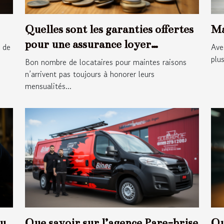
Quelles sont les garanties offertes
Ma
pour une assurance loyer
s de
Ave
impayée ?
plu
Bon nombre de locataires pour maintes raisons
n’arrivent pas toujours à honorer leurs
mensualités...
au
Que savoir sur l’agence Pare-brise
Qu