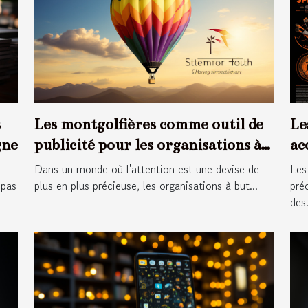
Les montgolfières comme outil de
Le
s
publicité pour les organisations à
ac
gne
but non lucratif
Dans un monde où l'attention est une devise de
Les
plus en plus précieuse, les organisations à but...
pré
 pas
des.