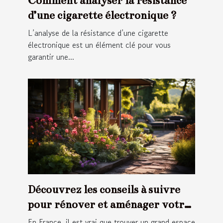
Comment analyser la résistance
d’une cigarette électronique ?
L’analyse de la résistance d’une cigarette
électronique est un élément clé pour vous
garantir une...
Découvrez les conseils à suivre
pour rénover et aménager votre
jardin
En France, il est vrai que trouver un grand espace