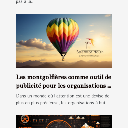
pas à la...
Les montgolfières comme outil de
publicité pour les organisations à
but non lucratif
Dans un monde où l'attention est une devise de
plus en plus précieuse, les organisations à but...